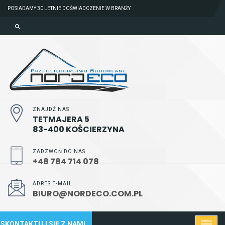
POSIADAMY 30 LETNIE DOŚWIADCZENIE W BRANŻY
ZNAJDŹ NAS
TETMAJERA 5
83-400 KOŚCIERZYNA
ZADZWOŃ DO NAS
+48 784 714 078
ADRES E-MAIL
BIURO@NORDECO.COM.PL
SKONTAKTUJ SIĘ Z NAMI